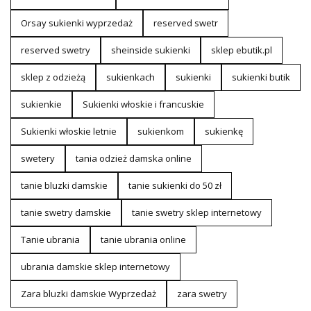
Orsay sukienki wyprzedaż
reserved swetr
reserved swetry
sheinside sukienki
sklep ebutik.pl
sklep z odzieżą
sukienkach
sukienki
sukienki butik
sukienkie
Sukienki włoskie i francuskie
Sukienki włoskie letnie
sukienkom
sukienkę
swetery
tania odzież damska online
tanie bluzki damskie
tanie sukienki do 50 zł
tanie swetry damskie
tanie swetry sklep internetowy
Tanie ubrania
tanie ubrania online
ubrania damskie sklep internetowy
Zara bluzki damskie Wyprzedaż
zara swetry