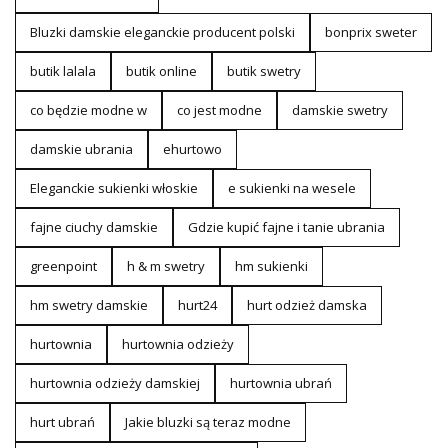
Bluzki damskie eleganckie producent polski
bonprix sweter
butik lalala
butik online
butik swetry
co będzie modne w
co jest modne
damskie swetry
damskie ubrania
ehurtowo
Eleganckie sukienki włoskie
e sukienki na wesele
fajne ciuchy damskie
Gdzie kupić fajne i tanie ubrania
greenpoint
h & m swetry
hm sukienki
hm swetry damskie
hurt24
hurt odzież damska
hurtownia
hurtownia odzieży
hurtownia odzieży damskiej
hurtownia ubrań
hurt ubrań
Jakie bluzki są teraz modne