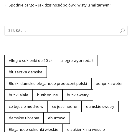
Spodnie cargo – jak dziś nosić bojówki w stylu militarnym?
Allegro sukienki do 50 zł
allegro wyprzedaż
bluzeczka damska
Bluzki damskie eleganckie producent polski
bonprix sweter
butik lalala
butik online
butik swetry
co będzie modne w
co jest modne
damskie swetry
damskie ubrania
ehurtowo
Eleganckie sukienki włoskie
e sukienki na wesele