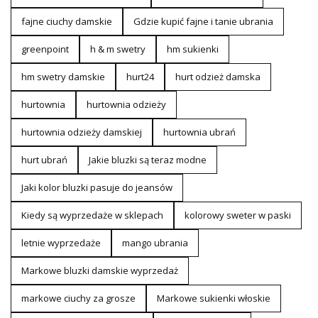
fajne ciuchy damskie
Gdzie kupić fajne i tanie ubrania
greenpoint
h & m swetry
hm sukienki
hm swetry damskie
hurt24
hurt odzież damska
hurtownia
hurtownia odzieży
hurtownia odzieży damskiej
hurtownia ubrań
hurt ubrań
Jakie bluzki są teraz modne
Jaki kolor bluzki pasuje do jeansów
Kiedy są wyprzedaże w sklepach
kolorowy sweter w paski
letnie wyprzedaże
mango ubrania
Markowe bluzki damskie wyprzedaż
markowe ciuchy za grosze
Markowe sukienki włoskie