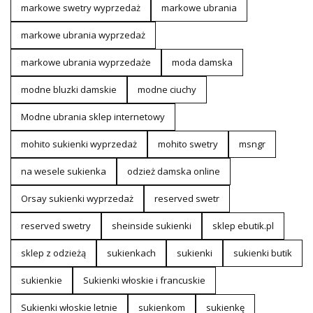
markowe swetry wyprzedaż
markowe ubrania
markowe ubrania wyprzedaż
markowe ubrania wyprzedaże
moda damska
modne bluzki damskie
modne ciuchy
Modne ubrania sklep internetowy
mohito sukienki wyprzedaż
mohito swetry
msngr
na wesele sukienka
odzież damska online
Orsay sukienki wyprzedaż
reserved swetr
reserved swetry
sheinside sukienki
sklep ebutik.pl
sklep z odzieżą
sukienkach
sukienki
sukienki butik
sukienkie
Sukienki włoskie i francuskie
Sukienki włoskie letnie
sukienkom
sukienkę