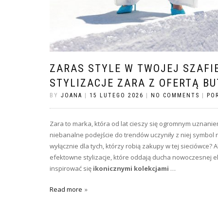
ZARAS STYLE W TWOJEJ SZAFI
STYLIZACJE ZARA Z OFERTĄ BU
BY
JOANA
|
15 LUTEGO 2026
|
NO COMMENTS
|
PO
Zara to marka, która od lat cieszy się ogromnym uznaniem
niebanalne podejście do trendów uczyniły z niej symbol 
wyłącznie dla tych, którzy robią zakupy w tej sieciówce? 
efektowne stylizacje, które oddają ducha nowoczesnej ele
inspirować się
ikonicznymi kolekcjami
…
Read more