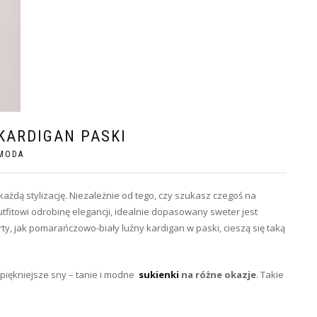
KARDIGAN PASKI
MODA
 każdą stylizację. Niezależnie od tego, czy szukasz czegoś na
tfitowi odrobinę elegancji, idealnie dopasowany sweter jest
ty, jak pomarańczowo-biały luźny kardigan w paski, cieszą się taką
jpiękniejsze sny – tanie i modne
sukienki
na różne okazje
. Takie