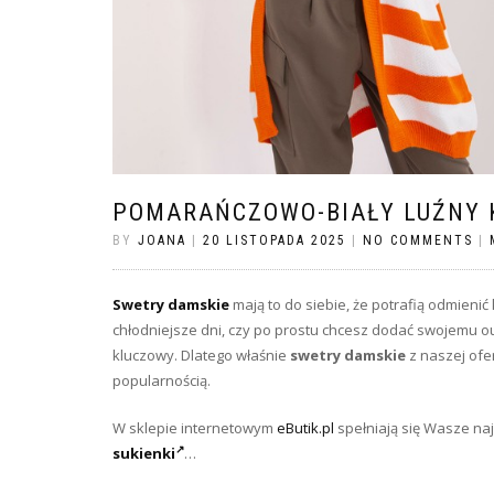
POMARAŃCZOWO-BIAŁY LUŹNY 
BY
JOANA
|
20 LISTOPADA 2025
|
NO COMMENTS
|
Swetry damskie
mają to do siebie, że potrafią odmienić
chłodniejsze dni, czy po prostu chcesz dodać swojemu ou
kluczowy. Dlatego właśnie
swetry damskie
z naszej ofer
popularnością.
W sklepie internetowym
eButik.pl
spełniają się Wasze na
sukienki
…