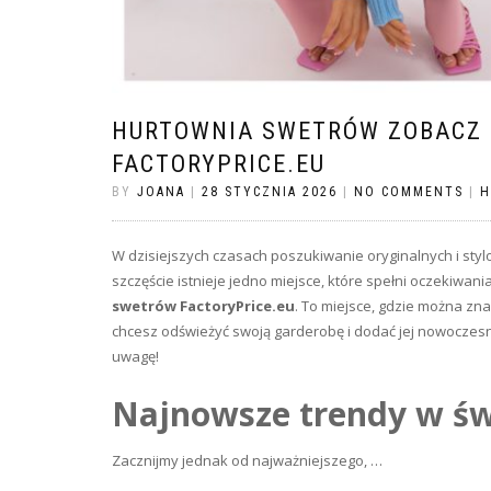
HURTOWNIA SWETRÓW ZOBACZ 
FACTORYPRICE.EU
BY
JOANA
|
28 STYCZNIA 2026
|
NO COMMENTS
|
H
W dzisiejszych czasach poszukiwanie oryginalnych i stylow
szczęście istnieje jedno miejsce, które spełni oczekiwa
swetrów
FactoryPrice.eu
. To miejsce, gdzie można zna
chcesz odświeżyć swoją garderobę i dodać jej nowoczesno
uwagę!
Najnowsze trendy w św
Zacznijmy jednak od najważniejszego,
…