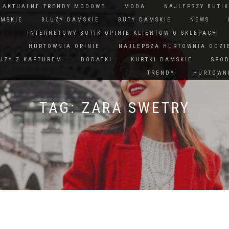
N AKTUALNE TRENDY MODOWE
MODA
NAJLEPSZY BUTIK
AMSKIE
BLUZY DAMSKIE
BUTY DAMSKIE
NEWS
INTERNETOWY BUTIK OPINIE KLIENTÓW O SKLEPACH
HURTOWNIA OPINIE
NAJLEPSZA HURTOWNIA ODZI
UZY Z KAPTUREM
DODATKI
KURTKI DAMSKIE
SPO
TRENDY
HURTOWNI
TAG:
ZARA SWETRY