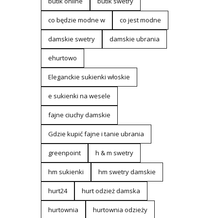
butik online
butik swetry
co będzie modne w
co jest modne
damskie swetry
damskie ubrania
ehurtowo
Eleganckie sukienki włoskie
e sukienki na wesele
fajne ciuchy damskie
Gdzie kupić fajne i tanie ubrania
greenpoint
h & m swetry
hm sukienki
hm swetry damskie
hurt24
hurt odzież damska
hurtownia
hurtownia odzieży