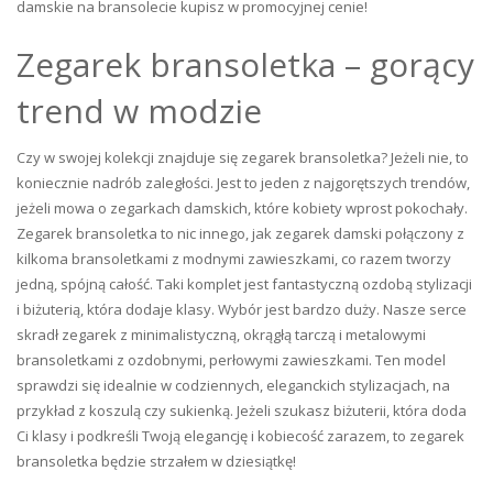
damskie na bransolecie kupisz w promocyjnej cenie!
Zegarek bransoletka – gorący
trend w modzie
Czy w swojej kolekcji znajduje się zegarek bransoletka? Jeżeli nie, to
koniecznie nadrób zaległości. Jest to jeden z najgorętszych trendów,
jeżeli mowa o zegarkach damskich, które kobiety wprost pokochały.
Zegarek bransoletka to nic innego, jak zegarek damski połączony z
kilkoma bransoletkami z modnymi zawieszkami, co razem tworzy
jedną, spójną całość. Taki komplet jest fantastyczną ozdobą stylizacji
i biżuterią, która dodaje klasy. Wybór jest bardzo duży. Nasze serce
skradł zegarek z minimalistyczną, okrągłą tarczą i metalowymi
bransoletkami z ozdobnymi, perłowymi zawieszkami. Ten model
sprawdzi się idealnie w codziennych, eleganckich stylizacjach, na
przykład z koszulą czy sukienką. Jeżeli szukasz biżuterii, która doda
Ci klasy i podkreśli Twoją elegancję i kobiecość zarazem, to zegarek
bransoletka będzie strzałem w dziesiątkę!