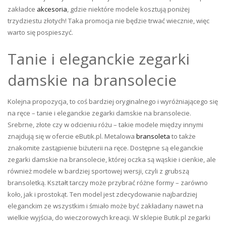
zakładce
akcesoria
, gdzie niektóre modele kosztują poniżej
trzydziestu złotych! Taka promocja nie będzie trwać wiecznie, więc
warto się pospieszyć.
Tanie i eleganckie zegarki
damskie na bransolecie
Kolejna propozycja, to coś bardziej oryginalnego i wyróżniającego się
na ręce – tanie i eleganckie zegarki damskie na bransolecie.
Srebrne, złote czy w odcieniu różu – takie modele między innymi
znajdują się w ofercie eButik.pl. Metalowa
bransoleta
to także
znakomite zastąpienie biżuterii na ręce. Dostępne są eleganckie
zegarki damskie na bransolecie, której oczka są wąskie i cienkie, ale
również modele w bardziej sportowej wersji, czyli z grubszą
bransoletką. Kształt tarczy może przybrać różne formy – zarówno
koło, jak i prostokąt. Ten model jest zdecydowanie najbardziej
eleganckim ze wszystkim i śmiało może być zakładany nawet na
wielkie wyjścia, do wieczorowych kreacji. W sklepie Butik.pl zegarki