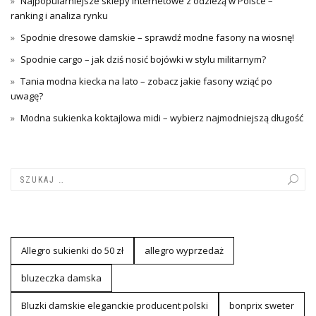
Najpopularniejsze sklepy internetowe z odzieżą w Polsce –
ranking i analiza rynku
Spodnie dresowe damskie – sprawdź modne fasony na wiosnę!
Spodnie cargo – jak dziś nosić bojówki w stylu militarnym?
Tania modna kiecka na lato – zobacz jakie fasony wziąć po
uwagę?
Modna sukienka koktajlowa midi – wybierz najmodniejszą długość
Allegro sukienki do 50 zł
allegro wyprzedaż
bluzeczka damska
Bluzki damskie eleganckie producent polski
bonprix sweter