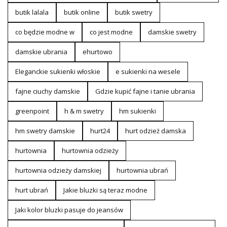
butik lalala
butik online
butik swetry
co będzie modne w
co jest modne
damskie swetry
damskie ubrania
ehurtowo
Eleganckie sukienki włoskie
e sukienki na wesele
fajne ciuchy damskie
Gdzie kupić fajne i tanie ubrania
greenpoint
h & m swetry
hm sukienki
hm swetry damskie
hurt24
hurt odzież damska
hurtownia
hurtownia odzieży
hurtownia odzieży damskiej
hurtownia ubrań
hurt ubrań
Jakie bluzki są teraz modne
Jaki kolor bluzki pasuje do jeansów