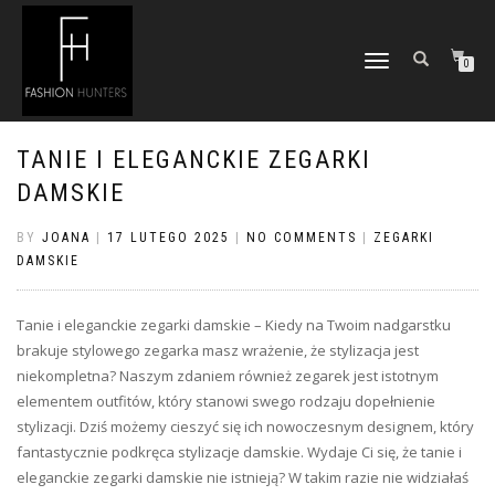
TOGGLE
0
NAVIGATION
TANIE I ELEGANCKIE ZEGARKI
DAMSKIE
BY
JOANA
|
17 LUTEGO 2025
|
NO COMMENTS
|
ZEGARKI
DAMSKIE
Tanie i eleganckie zegarki damskie – Kiedy na Twoim nadgarstku
brakuje stylowego zegarka masz wrażenie, że stylizacja jest
niekompletna? Naszym zdaniem również zegarek jest istotnym
elementem outfitów, który stanowi swego rodzaju dopełnienie
stylizacji. Dziś możemy cieszyć się ich nowoczesnym designem, który
fantastycznie podkręca stylizacje damskie. Wydaje Ci się, że tanie i
eleganckie zegarki damskie nie istnieją? W takim razie nie widziałaś