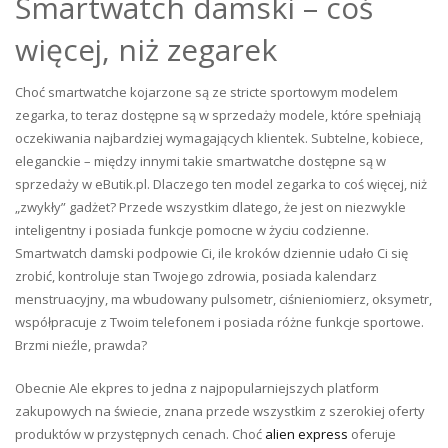
Smartwatch damski – coś
więcej, niż zegarek
Choć smartwatche kojarzone są ze stricte sportowym modelem
zegarka, to teraz dostępne są w sprzedaży modele, które spełniają
oczekiwania najbardziej wymagających klientek. Subtelne, kobiece,
eleganckie – między innymi takie smartwatche dostępne są w
sprzedaży w eButik.pl. Dlaczego ten model zegarka to coś więcej, niż
„zwykły” gadżet? Przede wszystkim dlatego, że jest on niezwykle
inteligentny i posiada funkcje pomocne w życiu codzienne.
Smartwatch damski podpowie Ci, ile kroków dziennie udało Ci się
zrobić, kontroluje stan Twojego zdrowia, posiada kalendarz
menstruacyjny, ma wbudowany pulsometr, ciśnieniomierz, oksymetr,
współpracuje z Twoim telefonem i posiada różne funkcje sportowe.
Brzmi nieźle, prawda?
Obecnie Ale ekpres to jedna z najpopularniejszych platform
zakupowych na świecie, znana przede wszystkim z szerokiej oferty
produktów w przystępnych cenach. Choć
alien express
oferuje