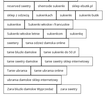
reserved swetry
sheinside sukienki
sklep ebutik.pl
sklep z odzieżą
sukienkach
sukienki
sukienki butik
sukienkie
Sukienki włoskie i francuskie
Sukienki włoskie letnie
sukienkom
sukienkę
swetery
tania odzież damska online
tanie bluzki damskie
tanie sukienki do 50 zł
tanie swetry damskie
tanie swetry sklep internetowy
Tanie ubrania
tanie ubrania online
ubrania damskie sklep internetowy
Zara bluzki damskie Wyprzedaż
zara swetry