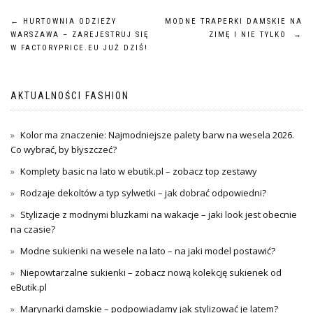
Nawigacja
←
HURTOWNIA ODZIEŻY
MODNE TRAPERKI DAMSKIE NA
WARSZAWA – ZAREJESTRUJ SIĘ
ZIMĘ I NIE TYLKO
→
wpisu
W FACTORYPRICE.EU JUŻ DZIŚ!
AKTUALNOŚCI FASHION
Kolor ma znaczenie: Najmodniejsze palety barw na wesela 2026.
Co wybrać, by błyszczeć?
Komplety basic na lato w ebutik.pl – zobacz top zestawy
Rodzaje dekoltów a typ sylwetki – jak dobrać odpowiedni?
Stylizacje z modnymi bluzkami na wakacje – jaki look jest obecnie
na czasie?
Modne sukienki na wesele na lato – na jaki model postawić?
Niepowtarzalne sukienki – zobacz nową kolekcję sukienek od
eButik.pl
Marynarki damskie – podpowiadamy jak stylizować je latem?