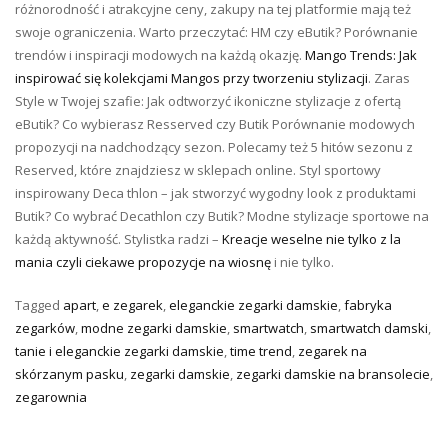
różnorodność i atrakcyjne ceny, zakupy na tej platformie mają też
swoje ograniczenia. Warto przeczytać: HM czy eButik? Porównanie
trendów i inspiracji modowych na każdą okazję.
Mango Trends: Jak
inspirować się kolekcjami Mangos przy tworzeniu stylizacji
. Zaras
Style w Twojej szafie: Jak odtworzyć ikoniczne stylizacje z ofertą
eButik? Co wybierasz Resserved czy Butik Porównanie modowych
propozycji na nadchodzący sezon. Polecamy też 5 hitów sezonu z
Reserved, które znajdziesz w sklepach online. Styl sportowy
inspirowany Deca thlon – jak stworzyć wygodny look z produktami
Butik? Co wybrać Decathlon czy Butik? Modne stylizacje sportowe na
każdą aktywność. Stylistka radzi –
Kreacje weselne nie tylko z la
mania czyli ciekawe propozycje na wiosnę
i nie tylko.
Tagged
apart
,
e zegarek
,
eleganckie zegarki damskie
,
fabryka
zegarków
,
modne zegarki damskie
,
smartwatch
,
smartwatch damski
,
tanie i eleganckie zegarki damskie
,
time trend
,
zegarek na
skórzanym pasku
,
zegarki damskie
,
zegarki damskie na bransolecie
,
zegarownia