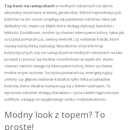
Top basic na ramiączkach
w modnych odcieniach na lato to
absolutny must-have w letniej garderobie. Wśród najmodniejszych
kolorów na ten sezon znajdują się pastelowe odcienie, takie jak
delikatny róż, mięta czy błękit, które dodają stylizacji świeżości i
lekkości. Dodatkowo, modne są również intensywne kolory, takie jak
soczysta pomarańcza, zielony melonik czy niebieski kobalt, które
ożywią każdą letnią stylizację. Niezależnie od preferencji
kolorystycznych, top na ramiączkach w modnych odcieniach na lato
pozwoli Ci poczuć się modnie i komfortowo w ciepłe dni. Warto
również zwrócić uwagę na intensywne kolory, które są równie
modne w tym sezonie. Soczysta pomarańcza, energetyzujący
zielony czy głęboki niebieski kobalt to tylko kilka przykładów
kolorów, które idealnie komponują się z letnim nastrojem. Te
wyraziste odcienie dodają charakteru i życia nawet najprostszym
outfitom, nadając im wyjątkowego uroku i indywidualności.
Modny look z topem? To
proste!