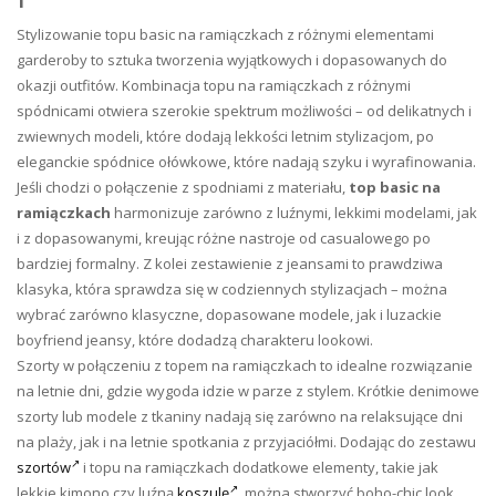
Stylizowanie topu basic na ramiączkach z różnymi elementami
garderoby to sztuka tworzenia wyjątkowych i dopasowanych do
okazji outfitów. Kombinacja topu na ramiączkach z różnymi
spódnicami otwiera szerokie spektrum możliwości – od delikatnych i
zwiewnych modeli, które dodają lekkości letnim stylizacjom, po
eleganckie spódnice ołówkowe, które nadają szyku i wyrafinowania.
Jeśli chodzi o połączenie z spodniami z materiału,
top basic na
ramiączkach
harmonizuje zarówno z luźnymi, lekkimi modelami, jak
i z dopasowanymi, kreując różne nastroje od casualowego po
bardziej formalny. Z kolei zestawienie z jeansami to prawdziwa
klasyka, która sprawdza się w codziennych stylizacjach – można
wybrać zarówno klasyczne, dopasowane modele, jak i luzackie
boyfriend jeansy, które dodadzą charakteru lookowi.
Szorty w połączeniu z topem na ramiączkach to idealne rozwiązanie
na letnie dni, gdzie wygoda idzie w parze z stylem. Krótkie denimowe
szorty lub modele z tkaniny nadają się zarówno na relaksujące dni
na plaży, jak i na letnie spotkania z przyjaciółmi. Dodając do zestawu
szortów
i topu na ramiączkach dodatkowe elementy, takie jak
lekkie kimono czy luźną
koszulę
, można stworzyć boho-chic look,