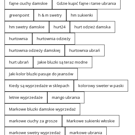
fajne ciuchy damskie
Gdzie kupić fajne i tanie ubrania
greenpoint
h & m swetry
hm sukienki
hm swetry damskie
hurt24
hurt odzież damska
hurtownia
hurtownia odzieży
hurtownia odzieży damskiej
hurtownia ubrań
hurt ubrań
Jakie bluzki są teraz modne
Jaki kolor bluzki pasuje do jeansów
Kiedy są wyprzedaże w sklepach
kolorowy sweter w paski
letnie wyprzedaże
mango ubrania
Markowe bluzki damskie wyprzedaż
markowe ciuchy za grosze
Markowe sukienki włoskie
markowe swetry wyprzedaż
markowe ubrania