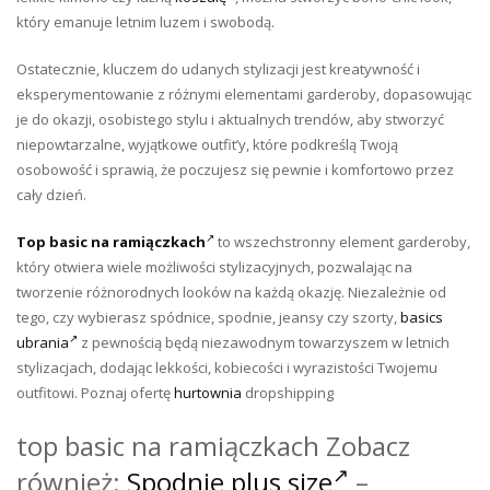
który emanuje letnim luzem i swobodą.
Ostatecznie, kluczem do udanych stylizacji jest kreatywność i
eksperymentowanie z różnymi elementami garderoby, dopasowując
je do okazji, osobistego stylu i aktualnych trendów, aby stworzyć
niepowtarzalne, wyjątkowe outfit’y, które podkreślą Twoją
osobowość i sprawią, że poczujesz się pewnie i komfortowo przez
cały dzień.
Top basic na ramiączkach
to wszechstronny element garderoby,
który otwiera wiele możliwości stylizacyjnych, pozwalając na
tworzenie różnorodnych looków na każdą okazję. Niezależnie od
tego, czy wybierasz spódnice, spodnie, jeansy czy szorty,
basics
ubrania
z pewnością będą niezawodnym towarzyszem w letnich
stylizacjach, dodając lekkości, kobiecości i wyrazistości Twojemu
outfitowi. Poznaj ofertę
hurtownia
dropshipping
top basic na ramiączkach Zobacz
również:
Spodnie plus size
–