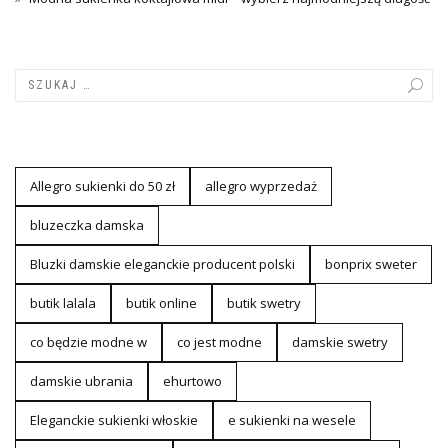
Allegro sukienki do 50 zł
allegro wyprzedaż
bluzeczka damska
Bluzki damskie eleganckie producent polski
bonprix sweter
butik lalala
butik online
butik swetry
co będzie modne w
co jest modne
damskie swetry
damskie ubrania
ehurtowo
Eleganckie sukienki włoskie
e sukienki na wesele