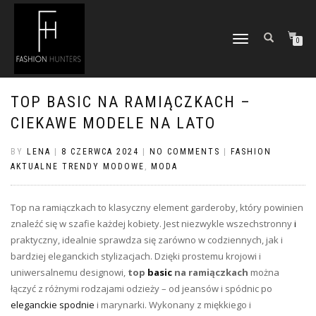
TOGGLE
0
NAVIGATION
TOP BASIC NA RAMIĄCZKACH –
CIEKAWE MODELE NA LATO
BY
LENA
|
8 CZERWCA 2024
|
NO COMMENTS
|
FASHION
AKTUALNE TRENDY MODOWE
,
MODA
Top na ramiączkach to klasyczny element garderoby, który powinien
znaleźć się w szafie każdej kobiety. Jest niezwykle wszechstronny
i
praktyczny, idealnie sprawdza się zarówno w codziennych, jak i
bardziej eleganckich stylizacjach. Dzięki prostemu krojowi i
uniwersalnemu designowi,
top
basic
na ramiączkach
można
łączyć z różnymi rodzajami odzieży – od jeansów i spódnic po
eleganckie spodnie
i marynarki. Wykonany z miękkiego i