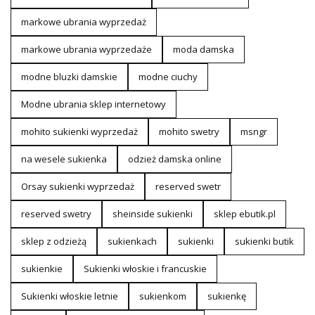
markowe ubrania wyprzedaż
markowe ubrania wyprzedaże
moda damska
modne bluzki damskie
modne ciuchy
Modne ubrania sklep internetowy
mohito sukienki wyprzedaż
mohito swetry
msngr
na wesele sukienka
odzież damska online
Orsay sukienki wyprzedaż
reserved swetr
reserved swetry
sheinside sukienki
sklep ebutik.pl
sklep z odzieżą
sukienkach
sukienki
sukienki butik
sukienkie
Sukienki włoskie i francuskie
Sukienki włoskie letnie
sukienkom
sukienkę