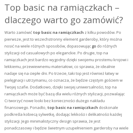
Top basic na ramiączkach –
dlaczego warto go zamówić?
Warto zamówić
top basic na ramiączkach
z kilku powodów. Po
pierwsze, jest to wszechstronny element garderoby, który można
nosić na wiele różnych sposobów, dopasowując
go
do różnych
stylizacji od casualowych po eleganckie. Po drugie, top na
ramiączkach jest bardzo wygodny dzięki swojemu prostemu krojowi i
lekkiemu, przewiewnemu materiałowi, co sprawia, że idealnie
nadaje się na ciepłe dni. Po trzecie, taki top jest również łatwy w
pielęgnacji i utrzymaniu, co oznacza, że będzie częstym gościem w
Twojej szafie. Dodatkowo, dzięki swojej uniwersalności, top na
ramiączkach może być bazą dla wielu różnych stylizacji, pozwalając
Ci tworzyć nowe looki bez konieczności dużego nakładu
finansowego. Ponadto,
top basic na ramiączkach
doskonale
podkreśla kobiecą sylwetkę, dodając lekkości i delikatności każdej
stylizacji. Jego minimalistyczny design sprawia, że jest
ponadczasowy i będzie świetnym uzupełnieniem garderoby na wiele