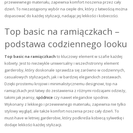
przewiewnego materiału, zapewnia komfort noszenia przez cały
dzień. To niezastąpiony wybór na ciepłe dni, który z łatwością można
dopasować do każdej stylizacji, nadając jej lekkości i kobiecości.
Top basic na ramiączkach –
podstawa codziennego looku
Top basic na ramiączkach
to kluczowy element w szafie każdej
kobiety. Jest to niezwykle uniwersalny i wszechstronny element
garderoby, który doskonale sprawdza się zarówno w codziennych,
casualowych stylizacjach, jak i w bardziej eleganckich zestawach.
Dzięki prostemu krojowi i minimalistycznemu designowi, top na
ramiączkach jest łatwy do zestawienia z różnymi rodzajami odzieży,
takimi jak jeansy,
spódnice
czy nawet eleganckie spodnie.
Wykonany z lekkiego i przewiewnego materiału, zapewnia nie tylko
stylowy wygląd, ale także komfort noszenia przez cały dzień. To
must-have w letniej garderobie, który podkreśla kobiecą sylwetkę i
dodaje lekkości każdej stylizacji.