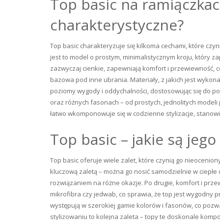
Top basic na ramiączkac
charakterystyczne?
Top basic charakteryzuje się kilkoma cechami, które cz
jest to model o prostym, minimalistycznym kroju, który 
zazwyczaj cienkie, zapewniają komfort i przewiewność, co
bazowa pod inne ubrania. Materiały, z jakich jest wykona
poziomy wygody i oddychalności, dostosowując się do po
oraz różnych fasonach – od prostych, jednolitych modeli 
łatwo wkomponowuje się w codzienne stylizacje, stanowią
Top basic – jakie są jego
Top basic oferuje wiele zalet, które czynią go nieoceni
kluczową zaletą – można go nosić samodzielnie w ciepłe d
rozwiązaniem na różne okazje. Po drugie, komfort i prze
mikrofibra czy jedwab, co sprawia, że top jest wygodny 
występują w szerokiej gamie kolorów i fasonów, co pozw
stylizowaniu to kolejna zaleta – topy te doskonale komp