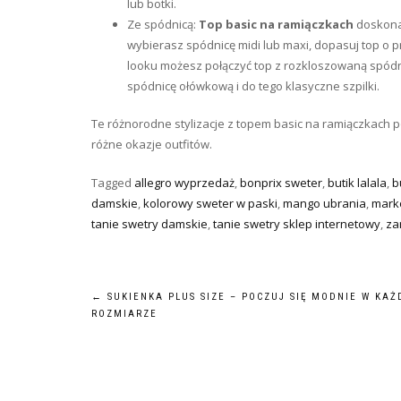
lub botki.
Ze spódnicą:
Top basic na ramiączkach
doskonal
wybierasz spódnicę midi lub maxi, dopasuj top o 
looku możesz połączyć top z rozkloszowaną spódni
spódnicę ołówkową i do tego klasyczne szpilki.
Te różnorodne stylizacje z topem basic na ramiączkach
różne okazje outfitów.
Tagged
allegro wyprzedaż
,
bonprix sweter
,
butik lalala
,
b
damskie
,
kolorowy sweter w paski
,
mango ubrania
,
mark
tanie swetry damskie
,
tanie swetry sklep internetowy
,
za
Nawigacja
←
SUKIENKA PLUS SIZE – POCZUJ SIĘ MODNIE W KA
ROZMIARZE
wpisu