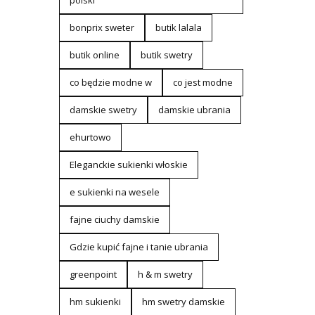
polski
bonprix sweter
butik lalala
butik online
butik swetry
co będzie modne w
co jest modne
damskie swetry
damskie ubrania
ehurtowo
Eleganckie sukienki włoskie
e sukienki na wesele
fajne ciuchy damskie
Gdzie kupić fajne i tanie ubrania
greenpoint
h & m swetry
hm sukienki
hm swetry damskie