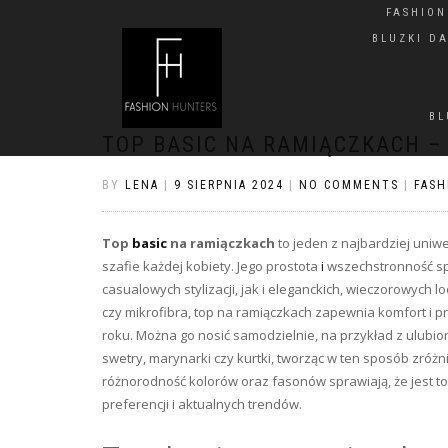
FASHIO
BLUZKI D
BL
TOP BASIC NA RAMIĄCZKACH –
BY
LENA
|
9 SIERPNIA 2024
|
NO COMMENTS
|
FASH
Top
basic
na ramiączkach
to jeden z najbardziej uniw
szafie każdej kobiety. Jego prostota
i
wszechstronność spr
casualowych stylizacji, jak i eleganckich, wieczorowych 
czy mikrofibra, top na ramiączkach zapewnia komfort i p
roku. Można go nosić samodzielnie, na przykład z ulubi
swetry, marynarki czy kurtki, tworząc w ten sposób zróżni
różnorodność kolorów oraz fasonów sprawiają, że jest t
preferencji i aktualnych trendów.