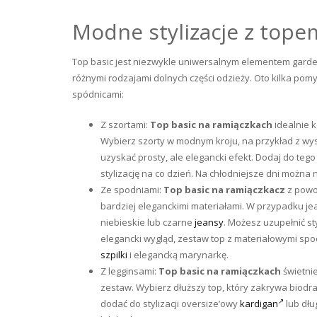
Modne stylizacje z topem
Top basic jest niezwykle uniwersalnym elementem garder
różnymi rodzajami dolnych części odzieży. Oto kilka pomys
spódnicami:
Z szortami:
Top basic na ramiączkach
idealnie k
Wybierz szorty w modnym kroju, na przykład z wy
uzyskać prosty, ale elegancki efekt. Dodaj do teg
stylizację na co dzień. Na chłodniejsze dni można 
Ze spodniami:
Top basic na ramiączkacz
z powo
bardziej eleganckimi materiałami. W przypadku j
niebieskie lub czarne
jeansy
. Możesz uzupełnić st
elegancki wygląd, zestaw top z materiałowymi spo
szpilki
i elegancką marynarkę.
Z legginsami:
Top basic na ramiączkach
świetni
zestaw. Wybierz dłuższy top, który zakrywa biodra
dodać do stylizacji oversize’owy
kardigan
lub dłu