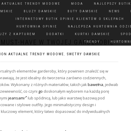
N AKTUALNE TRENDY MODOWE
MODA
NAJLEPSZY BUTIK
AMSKIE
BLUZY DAMSKIE
BUTY DAMSKIE
NEWS
INTERNETOWY BUTIK OPINIE KLIENTÓW O SKLEPACH
HURTOWNIA OPINIE
NAJLEPSZA HURTOWNIA ODZI
UZY Z KAPTUREM
DODATKI
KURTKI DAMSKIE
SPO
 MUST-HAVE W TWOJEJ GARDEROBIE
TRENDY
HURTOWNI
ION AKTUALNE TRENDY MODOWE
,
SWETRY DAMSKIE
ersalnych elementów garderoby, który powinien znaleźć się w
awiają, że jest idealny do tworzenia zarówno codziennych,
looków. Wykonany z różnych materiałów, takich jak
bawełna
, jedwab
rzewiewność, co czyni
go
doskonałym wyborem na każdą porę
onymi
jeansami
lub spódnicą, lub jako warstwę bazową pod
cowane i stylowe outfity. Jego minimalistyczny design i
o kluczowy element, który łatwo dopasować do indywidualnych