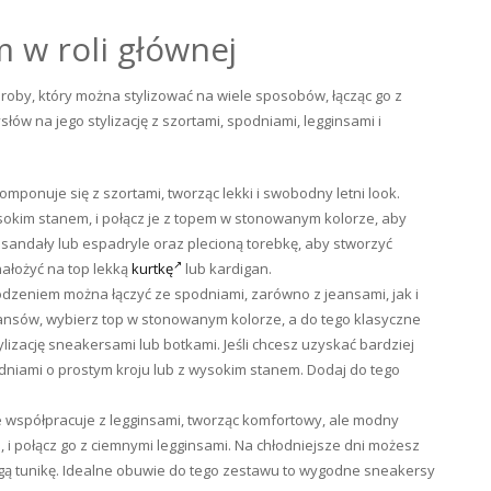
 w roli głównej
oby, który można stylizować na wiele sposobów, łącząc go z
łów na jego stylizację z szortami, spodniami, legginsami i
omponuje się z szortami, tworząc lekki i swobodny letni look.
sokim stanem, i połącz je z topem w stonowanym kolorze, aby
o sandały lub espadryle oraz plecioną torebkę, aby stworzyć
nałożyć na top lekką
kurtkę
lub kardigan.
dzeniem można łączyć ze spodniami, zarówno z jeansami, jak i
eansów, wybierz top w stonowanym kolorze, a do tego klasyczne
ylizację sneakersami lub botkami. Jeśli chcesz uzyskać bardziej
dniami o prostym kroju lub z wysokim stanem. Dodaj do tego
e współpracuje z legginsami, tworząc komfortowy, ale modny
, i połącz go z ciemnymi legginsami. Na chłodniejsze dni możesz
gą tunikę. Idealne obuwie do tego zestawu to wygodne sneakersy