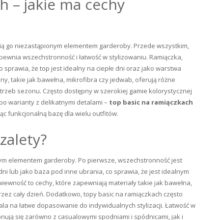
h – jakie ma cechy
ynią go niezastąpionym elementem garderoby. Przede wszystkim,
zapewnia wszechstronność i łatwość w stylizowaniu. Ramiączka,
 sprawia, że top jest idealny na ciepłe dni oraz jako warstwa
ny, takie jak bawełna, mikrofibra czy jedwab, oferują różne
trzeb sezonu. Często dostępny w szerokiej gamie kolorystycznej
po warianty z delikatnymi detalami –
top basic na ramiączkach
c funkcjonalną bazę dla wielu outfitów.
 zalety?
onym elementem garderoby. Po pierwsze, wszechstronność jest
ni lub jako baza pod inne ubrania, co sprawia, że jest idealnym
wiewność to cechy, które zapewniają materiały takie jak bawełna,
przez cały dzień. Dodatkowo, topy basic na ramiączkach często
ala na łatwe dopasowanie do indywidualnych stylizacji. Łatwość w
onują się zarówno z casualowymi spodniami i spódnicami, jak i