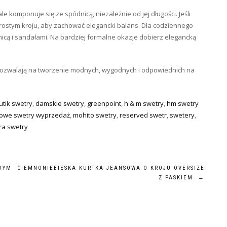
e komponuje się ze spódnicą, niezależnie od jej długości. Jeśli
prostym kroju, aby zachować elegancki balans. Dla codziennego
cą i sandałami. Na bardziej formalne okazje dobierz elegancką
 pozwalają na tworzenie modnych, wygodnych i odpowiednich na
utik swetry
,
damskie swetry
,
greenpoint
,
h & m swetry
,
hm swetry
owe swetry wyprzedaż
,
mohito swetry
,
reserved swetr
,
swetery
,
ra swetry
ŻDYM
CIEMNONIEBIESKA KURTKA JEANSOWA O KROJU OVERSIZE
Z PASKIEM
→