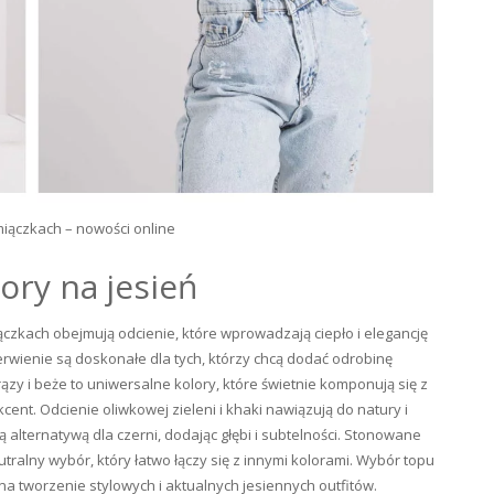
miączkach – nowości online
ory na jesień
zkach obejmują odcienie, które wprowadzają ciepło i elegancję
erwienie są doskonałe dla tych, którzy chcą dodać odrobinę
ązy i beże to uniwersalne kolory, które świetnie komponują się z
kcent. Odcienie oliwkowej zieleni i khaki nawiązują do natury i
 alternatywą dla czerni, dodając głębi i subtelności. Stonowane
eutralny wybór, który łatwo łączy się z innymi kolorami. Wybór topu
a tworzenie stylowych i aktualnych jesiennych outfitów.