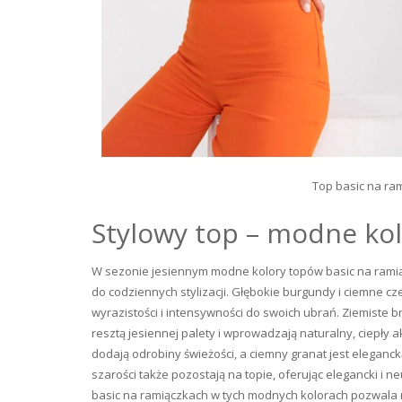
Top basic na ra
Stylowy top – modne kol
W sezonie jesiennym modne kolory topów basic na ramiąc
do codziennych stylizacji. Głębokie burgundy i ciemne cz
wyrazistości i intensywności do swoich ubrań. Ziemiste br
resztą jesiennej palety i wprowadzają naturalny, ciepły a
dodają odrobiny świeżości, a ciemny granat jest elegancką
szarości także pozostają na topie, oferując elegancki i n
basic na ramiączkach w tych modnych kolorach pozwala n