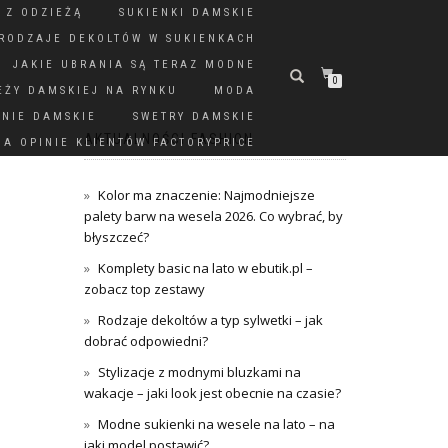
 Z ODZIEŻĄ
SUKIENKI DAMSKIE
RODZAJE DEKOLTÓW W SUKIENKACH
JAKIE UBRANIA SĄ TERAZ MODNE
0
EŻY DAMSKIEJ NA RYNKU
MODA
DNIE DAMSKIE
SWETRY DAMSKIE
AKTUALNOŚCI FASHION
A OPINIE KLIENTÓW FACTORYPRICE
Kolor ma znaczenie: Najmodniejsze
palety barw na wesela 2026. Co wybrać, by
błyszczeć?
Komplety basic na lato w ebutik.pl –
zobacz top zestawy
Rodzaje dekoltów a typ sylwetki – jak
dobrać odpowiedni?
Stylizacje z modnymi bluzkami na
wakacje – jaki look jest obecnie na czasie?
Modne sukienki na wesele na lato – na
jaki model postawić?