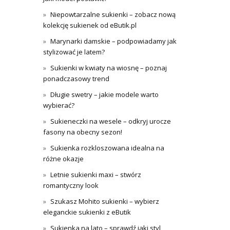
Niepowtarzalne sukienki – zobacz nową
kolekcję sukienek od eButik.pl
Marynarki damskie – podpowiadamy jak
stylizować je latem?
Sukienki w kwiaty na wiosnę – poznaj
ponadczasowy trend
Długie swetry – jakie modele warto
wybierać?
Sukieneczki na wesele – odkryj urocze
fasony na obecny sezon!
Sukienka rozkloszowana idealna na
różne okazje
Letnie sukienki maxi – stwórz
romantyczny look
Szukasz Mohito sukienki – wybierz
eleganckie sukienki z eButik
Sukienka na lato – sprawdź jaki styl