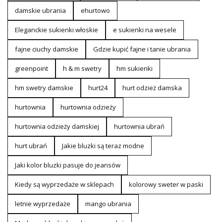
damskie ubrania
ehurtowo
Eleganckie sukienki włoskie
e sukienki na wesele
fajne ciuchy damskie
Gdzie kupić fajne i tanie ubrania
greenpoint
h & m swetry
hm sukienki
hm swetry damskie
hurt24
hurt odzież damska
hurtownia
hurtownia odzieży
hurtownia odzieży damskiej
hurtownia ubrań
hurt ubrań
Jakie bluzki są teraz modne
Jaki kolor bluzki pasuje do jeansów
Kiedy są wyprzedaże w sklepach
kolorowy sweter w paski
letnie wyprzedaże
mango ubrania