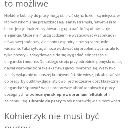
to możliwe
Niektóre kobiety do pracy mogą ubierać się na luzie – są miejsca, w
których nikomu nie przeszkadzają jeansy i trampki, nawet jeśli to
biuro. Jest jednak zdecydowana grupa pań, którą obowiązuje
elegancja. Może nie muszą codziennie występować w szpilkach i
ołówkowej spódnicy, ale t-shirt i espadryle nie są raczej mile
widziane. Taka sytuacja może wydawać się problematyczna, ale to
tylko pozory – zdecydowanie da się wyglądać jednocześnie
elegancko i modnie. Do takiego stroju przy odrobinie pomysłu da się
nawet wprowadzić nutkę ekstrawagancji, wyróżnić się. Wszystko
zależy wyłącznie od naszej kreatywności. Nie wiesz, jak ubierać się
do pracy, by outfit wyglądał stylowo i jednocześnie dość klasyczne i
elegancko? Sprawdź nasze propozycje ubrań idealnych d pracy
dostępnych
w polecanym sklepie z ubraniami eButik.pl
i
zainspiruj się.
Ubranie do pracy
to tak naprawdę wiele możliwości.
Kołnierzyk nie musi być
nudny