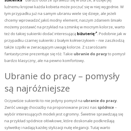
sukienka
bardzo dobrze sprawdzi się w biurze, a dzięki jej
luźnemu krojowi każda kobieta może poczuć się w niej wygodnie. W
tym przypadku już na samym ubraniu wiele się dzieje, ale jeżeli
chcemy wprowadzić jakiś modny element, naszym zdaniem śmiało
możemy postawić na przykład na szminkę w mocnym kolorze, warto
też do takiej sukienki dodać interesującą
biżuterię
. Podobnie jak w
przypadku czarnej sukienki z białym kołnierzykiem – nie zaszkodzą
także szpilki w zwracającym uwagę kolorze. Z szarościami
fantastycznie prezentuje się róż. Takie
ubranie do pracy
to pomysł
bardzo klasyczny, ale na pewno komfortowy.
Ubranie do pracy – pomysły
są najróżniejsze
Oczywiście sukienki to nie jedyny pomysł na
ubranie do pracy
.
Zwróć uwagę chociażby na proponowane przez nas
spódnice
–
wybór interesujących modeli jest ogromny. Świetnie sprawdzają się
na przykład spódnice ołówkowe, które doskonale podkreślają
sylwetkę i nadają każdej stylizacji nutę elegancji. Tutaj warto