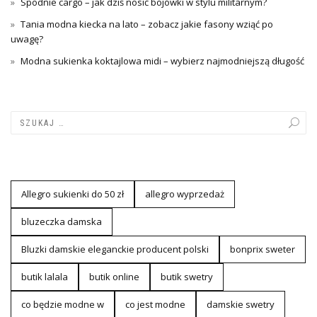
Spodnie cargo – jak dziś nosić bojówki w stylu militarnym?
Tania modna kiecka na lato – zobacz jakie fasony wziąć po
uwagę?
Modna sukienka koktajlowa midi – wybierz najmodniejszą długość
Allegro sukienki do 50 zł
allegro wyprzedaż
bluzeczka damska
Bluzki damskie eleganckie producent polski
bonprix sweter
butik lalala
butik online
butik swetry
co będzie modne w
co jest modne
damskie swetry