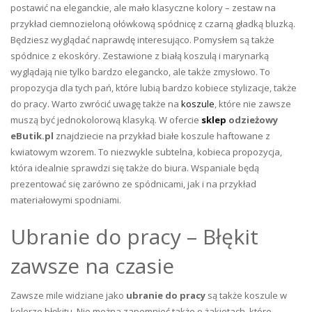
postawić na eleganckie, ale mało klasyczne kolory – zestaw na
przykład ciemnozieloną ołówkową spódnicę z czarną gładką bluzką.
Będziesz wyglądać naprawdę interesująco. Pomysłem są także
spódnice z ekoskóry. Zestawione z białą koszulą i marynarką
wyglądają nie tylko bardzo elegancko, ale także zmysłowo. To
propozycja dla tych pań, które lubią bardzo kobiece stylizacje, także
do pracy. Warto zwrócić uwagę także na
koszule
, które nie zawsze
muszą być jednokolorową klasyką. W ofercie
sklep
odzieżowy
eButik.pl
znajdziecie na przykład białe koszule haftowane z
kwiatowym wzorem. To niezwykle subtelna, kobieca propozycja,
która idealnie sprawdzi się także do biura. Wspaniale będą
prezentować się zarówno ze spódnicami, jak i na przykład
materiałowymi spodniami.
Ubranie do pracy – Błękit
zawsze na czasie
Zawsze mile widziane jako
ubranie do pracy
są także koszule w
kolorze błękitu. Nie można zapomnieć także o żakietach, które