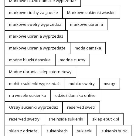
Markowe bluzki damskie wyprzedaż
markowe ciuchy za grosze
Markowe sukienki włoskie
markowe swetry wyprzedaż
markowe ubrania
markowe ubrania wyprzedaż
markowe ubrania wyprzedaże
moda damska
modne bluzki damskie
modne ciuchy
Modne ubrania sklep internetowy
mohito sukienki wyprzedaż
mohito swetry
msngr
na wesele sukienka
odzież damska online
Orsay sukienki wyprzedaż
reserved swetr
reserved swetry
sheinside sukienki
sklep ebutik.pl
sklep z odzieżą
sukienkach
sukienki
sukienki butik