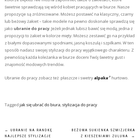
świetnie sprawdzają się wśród kobiet pracujących w biurze. Nasze
propozycje są zróżnicowane. Możesz postawić na klasyczny, czarny
lub beżowy żakiet – takie modele na pewno doskonale sprawdzą się
jako
ubranie do pracy
. Jeżeli jednak lubisz bawić się modą, jedna z
propozycji to żakiet w kolorze mięty. Możesz zestawić go na przykład
z białymi dopasowanymi spodniami, jasną koszulą i szpilkami. W ten
sposób nadasz swojej stylizacji do pracy wyjątkowego charakteru. Z
pewnością każda koleżanka w biurze doceni Twój świetny gust i
znajomość modowych trendów.
Ubranie do pracy zobacz też płaszcze i swetry
alpaka
hurtowo.
Tagged
jak się ubrać do biura
,
stylizacja do pracy
Nawigacja
←
UBRANIE NA RANDKĘ
BEŻOWA SUKIENKA SZMIZJERKA
NAJLEPSZE STYLIZACJE
Z KIESZENIAMI ZULUNA
→