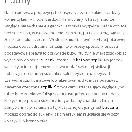
Nasza pierwsza propozycja to klasyczna czarna sukienka z białym
kołnierzykiem – model bardzo mile widziany w każdym biurze.
Wygląda niesłychanie elegancko, jest także wygodna. Każda kobieta
będzie czuć się w niej swobodnie. Z pozoru, patrząc na nią, sądzimy,
że jest do bólu grzeczna. Wcale nie musi tak być – stylizacji biurowej
możesz dodać odrobinę fantazji, i to w prosty sposób! Pierwsza
podstawowa sprawa to oczywiście buty. Intuicyjnie większość kobiet
wybrałaby do takiej
sukienki
czarne lub
beżowe szpilki
. My jednak
widzimy to inaczej – możesz łatwo dodać szyku tej stylizacji,
dobierając do czarnej sukienki z kołnierzykiem na przykład
czerwone szpilki, matowe lub lakierowane. Być może postawisz
nawet na czerwone
szpilki
z ćwiekami? Interesująco wyglądałyby
także buty w kolorze fuksji czy turkusu. Już w ten sposób nadasz
klasycznej z pozoru sukience indywidualny charakter. Innym
pomysłem na przełamanie tej klasycznej elegancji jest
biżuteria
–
możesz dobrać do sukienki z kołnierzykiem rzucające się w oczy
kolczyki lub bransoletkę.