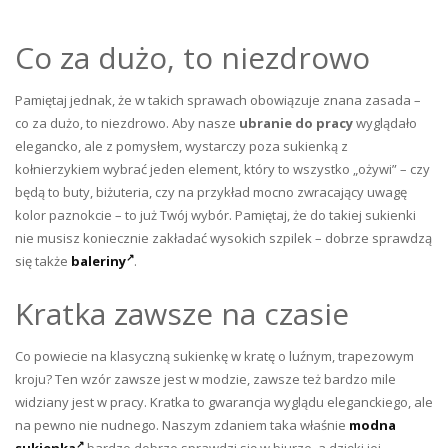
Co za dużo, to niezdrowo
Pamiętaj jednak, że w takich sprawach obowiązuje znana zasada –
co za dużo, to niezdrowo. Aby nasze
ubranie do pracy
wyglądało
elegancko, ale z pomysłem, wystarczy poza sukienką z
kołnierzykiem wybrać jeden element, który to wszystko „ożywi” – czy
będą to buty, biżuteria, czy na przykład mocno zwracający uwagę
kolor paznokcie – to już Twój wybór. Pamiętaj, że do takiej sukienki
nie musisz koniecznie zakładać wysokich szpilek – dobrze sprawdzą
się także
baleriny
.
Kratka zawsze na czasie
Co powiecie na klasyczną sukienkę w kratę o luźnym, trapezowym
kroju? Ten wzór zawsze jest w modzie, zawsze też bardzo mile
widziany jest w pracy. Kratka to gwarancja wyglądu eleganckiego, ale
na pewno nie nudnego. Naszym zdaniem taka właśnie
modna