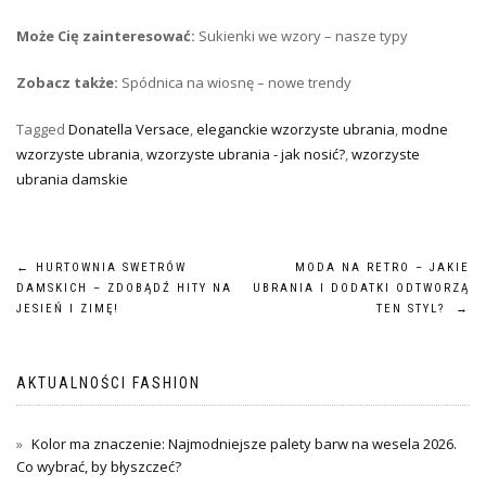
Może Cię zainteresować:
Sukienki we wzory – nasze typy
Zobacz także:
Spódnica na wiosnę – nowe trendy
Tagged
Donatella Versace
,
eleganckie wzorzyste ubrania
,
modne
wzorzyste ubrania
,
wzorzyste ubrania - jak nosić?
,
wzorzyste
ubrania damskie
Nawigacja
←
HURTOWNIA SWETRÓW
MODA NA RETRO – JAKIE
DAMSKICH – ZDOBĄDŹ HITY NA
UBRANIA I DODATKI ODTWORZĄ
wpisu
JESIEŃ I ZIMĘ!
TEN STYL?
→
AKTUALNOŚCI FASHION
Kolor ma znaczenie: Najmodniejsze palety barw na wesela 2026.
Co wybrać, by błyszczeć?