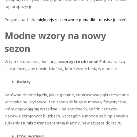
top propozycje.
Po godzinach:
Najpiękniejsze czerwone pomadki – musisz je mieć
.
Modne wzory na nowy
sezon
W tym roku wiosną dominują
wzorzyste ubrania
! Zobacz naszą
listę poniżej, aby dowiedzieć się, które wzory będą w modzie:
Kwiaty
Zarówno drobne łączki, jak i ogromne, kontrastowe pąki utrzymane
w tropikalnej stylistyce. Ten sezon obfituje w motywy florystyczne,
które pojawiają się wszędzie – na spodniach, spódnicach czy
ciekawie skrojonych bluzkach. Szczególnie modne są hippisowskie
sukienki
i tuniki z transparentnej tkaniny, nawiązujące do lat 70.
Etno motywy