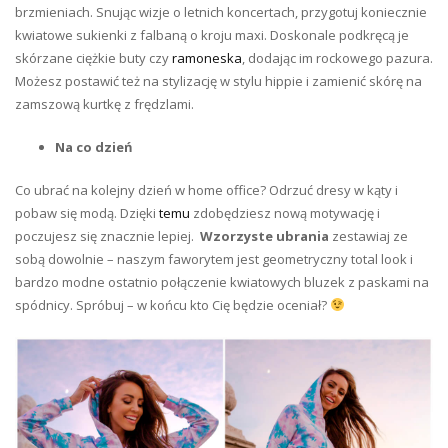
brzmieniach. Snując wizje o letnich koncertach, przygotuj koniecznie
kwiatowe sukienki z falbaną o kroju maxi. Doskonale podkręcą je
skórzane ciężkie buty czy
ramoneska
, dodając im rockowego pazura.
Możesz postawić też na stylizację w stylu hippie i zamienić skórę na
zamszową kurtkę z frędzlami.
Na co dzień
Co ubrać na kolejny dzień w home office? Odrzuć dresy w kąty i
pobaw się modą. Dzięki
temu
zdobędziesz nową motywację i
poczujesz się znacznie lepiej.
Wzorzyste ubrania
zestawiaj ze
sobą dowolnie – naszym faworytem jest geometryczny total look i
bardzo modne ostatnio połączenie kwiatowych bluzek z paskami na
spódnicy. Spróbuj – w końcu kto Cię będzie oceniał?