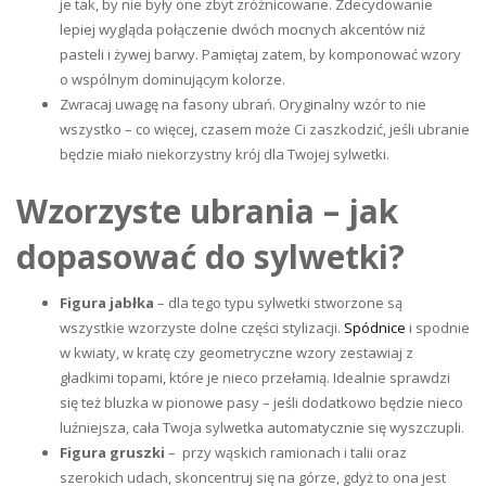
je tak, by nie były one zbyt zróżnicowane. Zdecydowanie
lepiej wygląda połączenie dwóch mocnych akcentów niż
pasteli i żywej barwy. Pamiętaj zatem, by komponować wzory
o wspólnym dominującym kolorze.
Zwracaj uwagę na fasony ubrań. Oryginalny wzór to nie
wszystko – co więcej, czasem może Ci zaszkodzić, jeśli ubranie
będzie miało niekorzystny krój dla Twojej sylwetki.
Wzorzyste ubrania – jak
dopasować do sylwetki?
Figura jabłka
– dla tego typu sylwetki stworzone są
wszystkie wzorzyste dolne części stylizacji.
Spódnice
i spodnie
w kwiaty, w kratę czy geometryczne wzory zestawiaj z
gładkimi topami, które je nieco przełamią. Idealnie sprawdzi
się też
bluzka
w pionowe pasy – jeśli dodatkowo będzie nieco
luźniejsza, cała Twoja sylwetka automatycznie się wyszczupli.
Figura gruszki
– przy wąskich ramionach i talii oraz
szerokich udach, skoncentruj się na górze, gdyż to ona jest