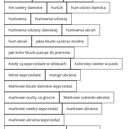
hm swetry damskie
hurt24
hurt odzież damska
hurtownia
hurtownia odzieży
hurtownia odzieży damskiej
hurtownia ubrań
hurt ubrań
Jakie bluzki są teraz modne
Jaki kolor bluzki pasuje do jeansów
Kiedy są wyprzedaże w sklepach
kolorowy sweter w paski
letnie wyprzedaże
mango ubrania
Markowe bluzki damskie wyprzedaż
markowe ciuchy za grosze
Markowe sukienki włoskie
markowe swetry wyprzedaż
markowe ubrania
markowe ubrania wyprzedaż