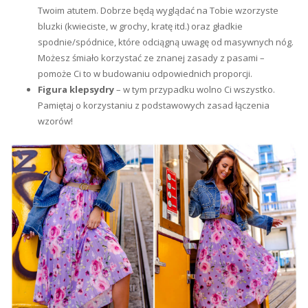
Twoim atutem. Dobrze będą wyglądać na Tobie wzorzyste
bluzki (kwieciste, w grochy, kratę itd.) oraz gładkie
spodnie/spódnice, które odciągną uwagę od masywnych nóg.
Możesz śmiało korzystać ze znanej zasady z pasami –
pomoże Ci to w budowaniu odpowiednich proporcji.
Figura klepsydry
– w tym przypadku wolno Ci wszystko.
Pamiętaj o korzystaniu z podstawowych zasad łączenia
wzorów!