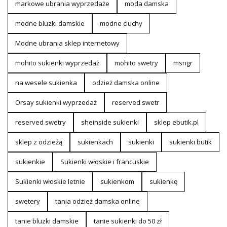
markowe ubrania wyprzedaże
moda damska
modne bluzki damskie
modne ciuchy
Modne ubrania sklep internetowy
mohito sukienki wyprzedaż
mohito swetry
msngr
na wesele sukienka
odzież damska online
Orsay sukienki wyprzedaż
reserved swetr
reserved swetry
sheinside sukienki
sklep ebutik.pl
sklep z odzieżą
sukienkach
sukienki
sukienki butik
sukienkie
Sukienki włoskie i francuskie
Sukienki włoskie letnie
sukienkom
sukienkę
swetery
tania odzież damska online
tanie bluzki damskie
tanie sukienki do 50 zł