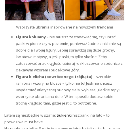
Wzorzyste ubrania inspirowane najnowszymi trendami
Figura kolumny
– nie musisz zastanawiać się, czy ubrać
paski w pionie czy w poziomie, ponieważ żadne z nich nie są
dobre dla Twojej figury. Lepiej sprawdzą się duże grochy,
kwiatowe motywy, a jeśli paski, to tylko skośne. Żeby
zatuszować brak krągłości ubieraj rozkloszowane spódnice z
ciekawym wzorem i pudełkowe góry.
Figura kielicha (odwróconego trójkąta)
– szerokie
ramiona i wzory na bluzce – tylko nie to! Jeśli nie chcesz
uwydatniać atletycznej budowy ciała, wybieraj gładkie topy i
wzorzyste ubrania na dole. W ten sposób dodasz sobie
trochę krągłości tam, gdzie jest Ci to potrzebne.
Latem są niezbędne w szafie:
Sukienki
hiszpanki na lato – to
prawdziwe must have.
Na upały i nie tylko: Szorty jeansowe w letnich stylizacjach – nasze