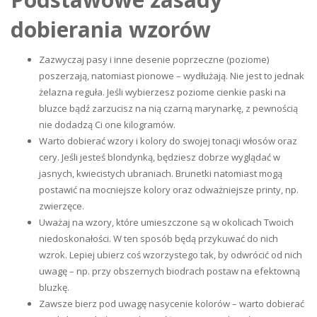
dobierania wzorów
Zazwyczaj pasy i inne desenie poprzeczne (poziome)
poszerzają, natomiast pionowe – wydłużają. Nie jest to jednak
żelazna reguła. Jeśli wybierzesz poziome cienkie paski na
bluzce bądź zarzucisz na nią czarną marynarkę, z pewnością
nie dodadzą Ci one kilogramów.
Warto dobierać wzory i kolory do swojej tonacji włosów oraz
cery. Jeśli jesteś blondynką, będziesz dobrze wyglądać w
jasnych, kwiecistych ubraniach. Brunetki natomiast mogą
postawić na mocniejsze kolory oraz odważniejsze printy, np.
zwierzęce.
Uważaj na wzory, które umieszczone są w okolicach Twoich
niedoskonałości. W ten sposób będą przykuwać do nich
wzrok. Lepiej ubierz coś wzorzystego tak, by odwrócić od nich
uwagę – np. przy obszernych biodrach postaw na efektowną
bluzkę.
Zawsze bierz pod uwagę nasycenie kolorów – warto dobierać