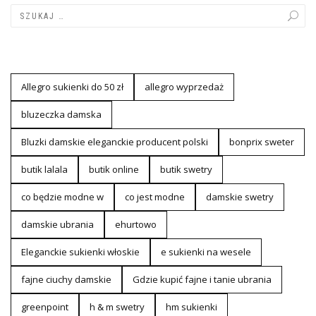
Allegro sukienki do 50 zł
allegro wyprzedaż
bluzeczka damska
Bluzki damskie eleganckie producent polski
bonprix sweter
butik lalala
butik online
butik swetry
co będzie modne w
co jest modne
damskie swetry
damskie ubrania
ehurtowo
Eleganckie sukienki włoskie
e sukienki na wesele
fajne ciuchy damskie
Gdzie kupić fajne i tanie ubrania
greenpoint
h & m swetry
hm sukienki