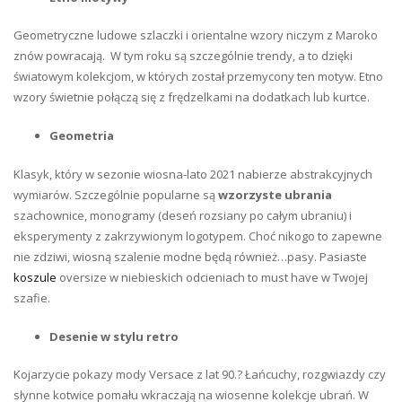
Geometryczne ludowe szlaczki i orientalne wzory niczym z Maroko
znów powracają. W tym roku są szczególnie trendy, a to dzięki
światowym kolekcjom, w których został przemycony ten motyw. Etno
wzory świetnie połączą się z frędzelkami na dodatkach lub kurtce.
Geometria
Klasyk, który w sezonie wiosna-lato 2021 nabierze abstrakcyjnych
wymiarów. Szczególnie popularne są
wzorzyste ubrania
szachownice, monogramy (deseń rozsiany po całym ubraniu) i
eksperymenty z zakrzywionym logotypem. Choć nikogo to zapewne
nie zdziwi, wiosną szalenie modne będą również…pasy. Pasiaste
koszule
oversize w niebieskich odcieniach to must have w Twojej
szafie.
Desenie w stylu retro
Kojarzycie pokazy mody Versace z lat 90.? Łańcuchy, rozgwiazdy czy
słynne kotwice pomału wkraczają na wiosenne kolekcje ubrań. W