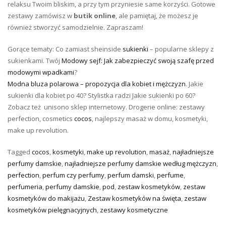
relaksu Twoim bliskim, a przy tym przyniesie same korzyści. Gotowe
zestawy zamówisz w
butik
online
, ale pamiętaj, że możesz je
również stworzyć samodzielnie. Zapraszam!
Gorące tematy: Co zamiast sheinside
sukienki
– popularne sklepy z
sukienkami. Twój
Modowy sejf: Jak zabezpieczyć swoją szafę przed
modowymi wpadkami
?
Modna bluza polarowa – propozycja dla kobiet i mężczyzn
. Jakie
sukienki dla kobiet po 40? Stylistka radzi Jakie sukienki po 60?
Zobacz też unisono sklep internetowy. Drogerie online: zestawy
perfection, cosmetics
cocos
, najlepszy masaż w domu, kosmetyki,
make up revolution.
Tagged
cocos
,
kosmetyki
,
make up revolution
,
masaż
,
najładniejsze
perfumy damskie
,
najładniejsze perfumy damskie według mężczyzn
,
perfection
,
perfum czy perfumy
,
perfum damski
,
perfume
,
perfumeria
,
perfumy damskie
,
pod
,
zestaw kosmetyków
,
zestaw
kosmetyków do makijażu
,
Zestaw kosmetyków na święta
,
zestaw
kosmetyków pielęgnacyjnych
,
zestawy kosmetyczne