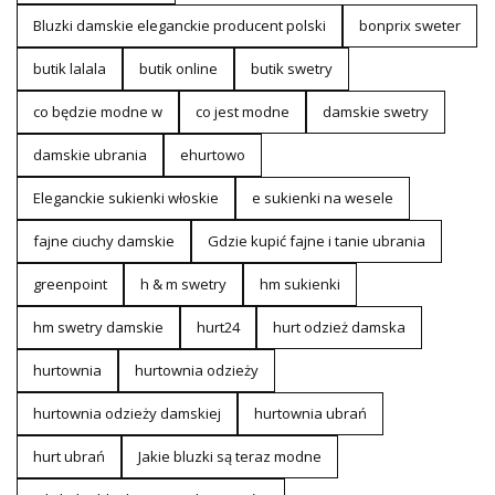
Bluzki damskie eleganckie producent polski
bonprix sweter
butik lalala
butik online
butik swetry
co będzie modne w
co jest modne
damskie swetry
damskie ubrania
ehurtowo
Eleganckie sukienki włoskie
e sukienki na wesele
fajne ciuchy damskie
Gdzie kupić fajne i tanie ubrania
greenpoint
h & m swetry
hm sukienki
hm swetry damskie
hurt24
hurt odzież damska
hurtownia
hurtownia odzieży
hurtownia odzieży damskiej
hurtownia ubrań
hurt ubrań
Jakie bluzki są teraz modne