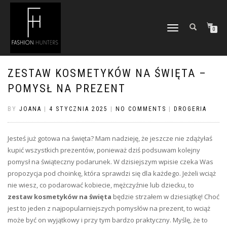
TOGGLE
0
NAVIGATION
ZESTAW KOSMETYKÓW NA ŚWIĘTA –
POMYSŁ NA PREZENT
BY
JOANA
|
4 STYCZNIA 2025
|
NO COMMENTS
|
DROGERIA
Jesteś już gotowa na święta? Mam nadzieję, że jeszcze nie zdążyłaś
kupić wszystkich prezentów, ponieważ dziś podsuwam kolejny
pomysł na świąteczny podarunek. W dzisiejszym wpisie czeka Was
propozycja pod choinkę, która sprawdzi się dla każdego. Jeżeli wciąż
nie wiesz, co podarować kobiecie, mężczyźnie lub dziecku, to
zestaw kosmetyków na święta
będzie strzałem w dziesiątkę! Choć
jest to jeden z najpopularniejszych pomysłów na prezent, to wciąż
może być on wyjątkowy i przy tym bardzo praktyczny. Myślę, że to