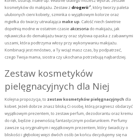
koniec usunąć make up. Właśnie dlatego możesz wybrać zestaw
kosmetyków do makijażu. Zestaw z
drogerii
, który tworzy paleta
ulubionych cieni kobiety, szminka o wyjątkowym kolorze oraz
mgiełka do twarzy utrwalająca
make up
. Całość niech świetnie
dopełnią modne w ostatnim czasie
akcesoria
do makijażu, jak
rękawiczka do demakijażu twarzy oraz stylowa opaska z zabawnymi
uszami, która podtrzyma włosy przy wykonywaniu makijażu.
Kombinacji jest mnóstwo, a Ty wciąż masz czas, by podpatrzeć,
czego Twoja mama, siostra czy ukochana potrzebują najbardziej.
Zestaw kosmetyków
pielęgnacyjnych dla Niej
Kolejna propozycja, to
zestaw kosmetyków pielęgnacyjnych
dla
kobiet. Jeżeli dobrze znasz bliską Ci osobę, którą pragniesz obdarzyć
wyjątkowym prezentem, to zestaw perfum, dezodorantu oraz kremu
do rąk, będzie z pewnością fantastycznym podarunkiem. Perfumy
zawsze są oryginalnym i wyjątkowym prezentem, który świadczy o
bliskości i głębokiej więzi dwóch osób (w końcu decydujemy się na