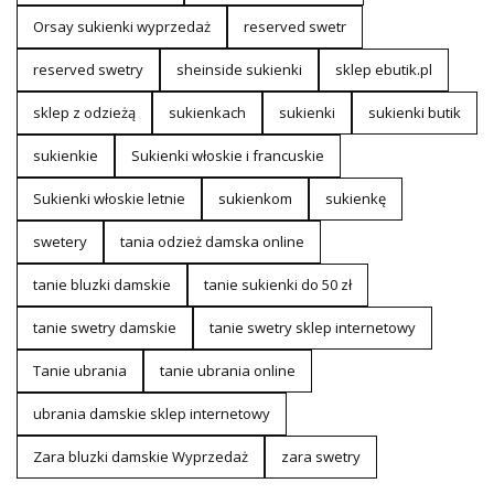
Orsay sukienki wyprzedaż
reserved swetr
reserved swetry
sheinside sukienki
sklep ebutik.pl
sklep z odzieżą
sukienkach
sukienki
sukienki butik
sukienkie
Sukienki włoskie i francuskie
Sukienki włoskie letnie
sukienkom
sukienkę
swetery
tania odzież damska online
tanie bluzki damskie
tanie sukienki do 50 zł
tanie swetry damskie
tanie swetry sklep internetowy
Tanie ubrania
tanie ubrania online
ubrania damskie sklep internetowy
Zara bluzki damskie Wyprzedaż
zara swetry