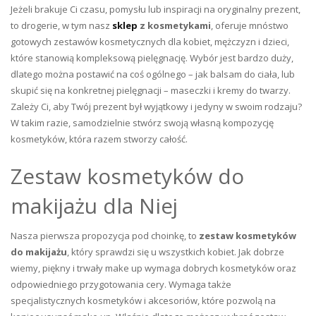
Jeżeli brakuje Ci czasu, pomysłu lub inspiracji na oryginalny prezent,
to drogerie, w tym nasz
sklep
z kosmetykami
, oferuje mnóstwo
gotowych zestawów kosmetycznych dla kobiet, mężczyzn i dzieci,
które stanowią kompleksową pielęgnację. Wybór jest bardzo duży,
dlatego można postawić na coś ogólnego – jak balsam do ciała, lub
skupić się na konkretnej pielęgnacji – maseczki i kremy do twarzy.
Zależy Ci, aby Twój prezent był wyjątkowy i jedyny w swoim rodzaju?
W takim razie, samodzielnie stwórz swoją własną kompozycję
kosmetyków, która razem stworzy całość.
Zestaw kosmetyków do
makijażu dla Niej
Nasza pierwsza propozycja pod choinkę, to
zestaw kosmetyków
do makijażu
, który sprawdzi się u wszystkich kobiet. Jak dobrze
wiemy, piękny i trwały make up wymaga dobrych kosmetyków oraz
odpowiedniego przygotowania cery. Wymaga także
specjalistycznych kosmetyków i akcesoriów, które pozwolą na