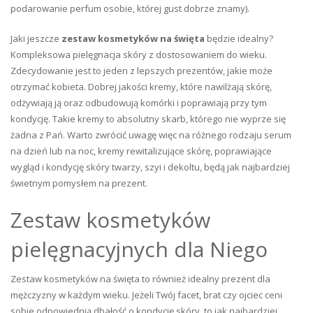
podarowanie perfum osobie, której gust dobrze znamy).
Jaki jeszcze
zestaw kosmetyków na święta
będzie idealny?
Kompleksowa pielęgnacja skóry z dostosowaniem do wieku.
Zdecydowanie jest to jeden z lepszych prezentów, jakie może
otrzymać kobieta. Dobrej jakości kremy, które nawilżają skórę,
odżywiają ją oraz odbudowują komórki i poprawiają przy tym
kondycję. Takie kremy to absolutny skarb, którego nie wyprze się
żadna z Pań. Warto zwrócić uwagę więc na różnego rodzaju serum
na dzień lub na noc, kremy rewitalizujące skórę, poprawiające
wygląd i kondycję skóry twarzy, szyi i dekoltu, będą jak najbardziej
świetnym pomysłem na prezent.
Zestaw kosmetyków
pielęgnacyjnych dla Niego
Zestaw kosmetyków na święta to również idealny prezent dla
mężczyzny w każdym wieku. Jeżeli Twój facet, brat czy ojciec ceni
sobie odpowiednią dbałość o kondycję skóry, to jak najbardziej