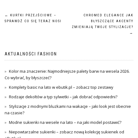
Nawigacja
←
KURTKI PRZEJŚCIOWE –
CHROMED ELEGANCE JAK
SPRAWDŹ CO SIĘ TERAZ NOSI
BŁYSZCZĄCE AKCENTY
wpisu
ZMIENIAJĄ TWOJE STYLIZACJE?
→
AKTUALNOŚCI FASHION
Kolor ma znaczenie: Najmodniejsze palety barw na wesela 2026.
Co wybrać, by błyszczeć?
Komplety basic na lato w ebutik.pl – zobacz top zestawy
Rodzaje dekoltów a typ sylwetki – jak dobrać odpowiedni?
Stylizacje z modnymi bluzkami na wakacje – jaki look jest obecnie
na czasie?
Modne sukienki na wesele na lato – na jaki model postawić?
Niepowtarzalne sukienki – zobacz nową kolekcję sukienek od