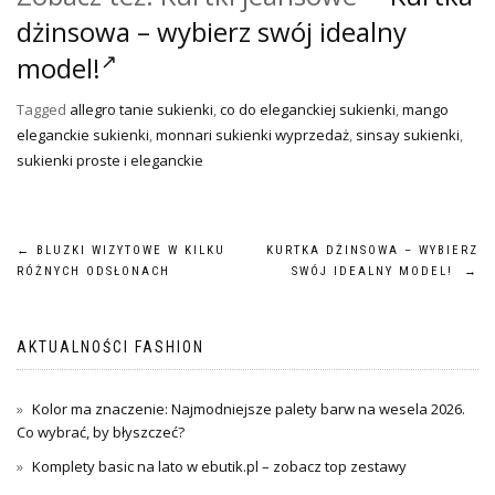
dżinsowa – wybierz swój idealny
model!
Tagged
allegro tanie sukienki
,
co do eleganckiej sukienki
,
mango
eleganckie sukienki
,
monnari sukienki wyprzedaż
,
sinsay sukienki
,
sukienki proste i eleganckie
Nawigacja
←
BLUZKI WIZYTOWE W KILKU
KURTKA DŻINSOWA – WYBIERZ
RÓŻNYCH ODSŁONACH
SWÓJ IDEALNY MODEL!
→
wpisu
AKTUALNOŚCI FASHION
Kolor ma znaczenie: Najmodniejsze palety barw na wesela 2026.
Co wybrać, by błyszczeć?
Komplety basic na lato w ebutik.pl – zobacz top zestawy