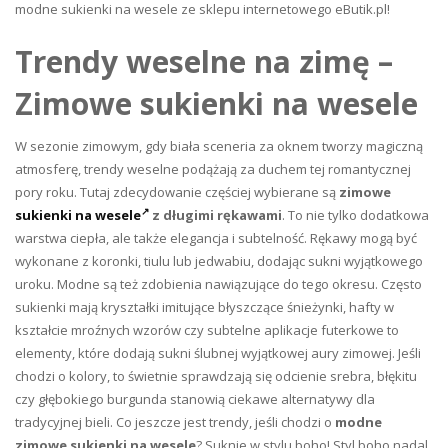
modne sukienki na wesele ze sklepu internetowego eButik.pl!
Trendy weselne na zimę –
Zimowe sukienki na wesele
W sezonie zimowym, gdy biała sceneria za oknem tworzy magiczną
atmosferę, trendy weselne podążają za duchem tej romantycznej
pory roku. Tutaj zdecydowanie częściej wybierane są
zimowe
sukienki na wesele
z długimi rękawami
. To nie tylko dodatkowa
warstwa ciepła, ale także elegancja i subtelność. Rękawy mogą być
wykonane z koronki, tiulu lub jedwabiu, dodając sukni wyjątkowego
uroku. Modne są też zdobienia nawiązujące do tego okresu. Często
sukienki
mają kryształki imitujące błyszczące śnieżynki, hafty w
kształcie mroźnych wzorów czy subtelne aplikacje futerkowe to
elementy, które dodają sukni ślubnej wyjątkowej aury zimowej. Jeśli
chodzi o kolory, to świetnie sprawdzają się odcienie srebra, błękitu
czy głębokiego burgunda stanowią ciekawe alternatywy dla
tradycyjnej bieli. Co jeszcze jest trendy, jeśli chodzi o
modne
zimowe sukienki na wesele
? S
uknie w stylu boho! Styl boho nadal