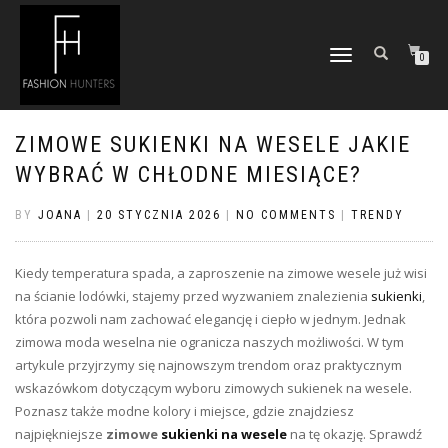
TOGGLE
0
NAVIGATION
ZIMOWE SUKIENKI NA WESELE JAKIE
WYBRAĆ W CHŁODNE MIESIĄCE?
BY
JOANA
|
20 STYCZNIA 2026
|
NO COMMENTS
|
TRENDY
Kiedy temperatura spada, a zaproszenie na zimowe wesele już wisi
na ścianie lodówki, stajemy przed wyzwaniem znalezienia
sukienki
,
która pozwoli nam zachować elegancję i ciepło w jednym. Jednak
zimowa moda weselna nie ogranicza naszych możliwości. W tym
artykule przyjrzymy się najnowszym trendom oraz praktycznym
wskazówkom dotyczącym wyboru zimowych sukienek na wesele.
Poznasz także modne kolory i miejsce, gdzie znajdziesz
najpiękniejsze
zimowe
sukienki na wesele
na tę okazję. Sprawdź