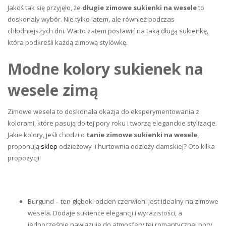
Jakoś tak się przyjęło, że
długie zimowe sukienki na wesele
to
doskonały wybór. Nie tylko latem, ale również podczas
chłodniejszych dni. Warto zatem postawić na taką długą sukienkę,
która podkreśli każdą zimową stylówkę.
Modne kolory sukienek na
wesele zimą
Zimowe wesela to doskonała okazja do eksperymentowania z
kolorami, które pasują do tej pory roku i tworzą eleganckie stylizacje.
Jakie kolory, jeśli chodzi o
tanie zimowe sukienki na wesele
,
proponują
sklep
odzieżowy i hurtownia odzieży damskiej
? Oto kilka
propozycji!
Burgund – ten głęboki odcień czerwieni jest idealny na zimowe
wesela. Dodaje sukience elegancji i wyrazistości, a
jednocześnie nawiązuje do atmosfery tej romantycznej pory