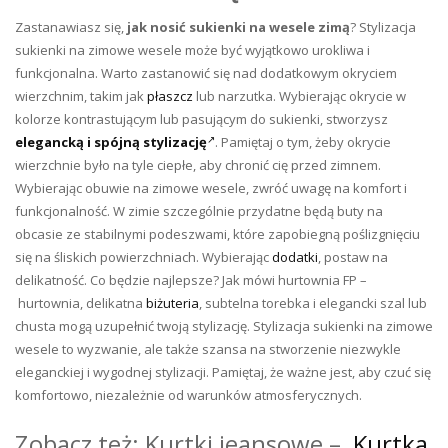
Zastanawiasz się,
jak nosić sukienki na wesele zimą
?
Stylizacja
sukienki na zimowe wesele może być wyjątkowo urokliwa i
funkcjonalna. Warto zastanowić się nad dodatkowym okryciem
wierzchnim, takim jak
płaszcz
lub narzutka. Wybierając okrycie w
kolorze kontrastującym lub pasującym do sukienki, stworzysz
elegancką i spójną stylizację
. Pamiętaj o tym, żeby okrycie
wierzchnie było na tyle ciepłe, aby chronić cię przed zimnem.
Wybierając obuwie na zimowe wesele, zwróć uwagę na komfort i
funkcjonalność. W zimie szczególnie przydatne będą buty na
obcasie ze stabilnymi podeszwami, które zapobiegną poślizgnięciu
się na śliskich powierzchniach. Wybierając
dodatki
, postaw na
delikatność. Co będzie najlepsze? Jak mówi hurtownia FP –
hurtownia
, delikatna
biżuteria
, subtelna torebka i elegancki szal lub
chusta mogą uzupełnić twoją stylizację. Stylizacja sukienki na zimowe
wesele to wyzwanie, ale także szansa na stworzenie niezwykle
eleganckiej i wygodnej stylizacji. Pamiętaj, że ważne jest, aby czuć się
komfortowo, niezależnie od warunków atmosferycznych.
Zobacz też: Kurtki jeansowe –
Kurtka