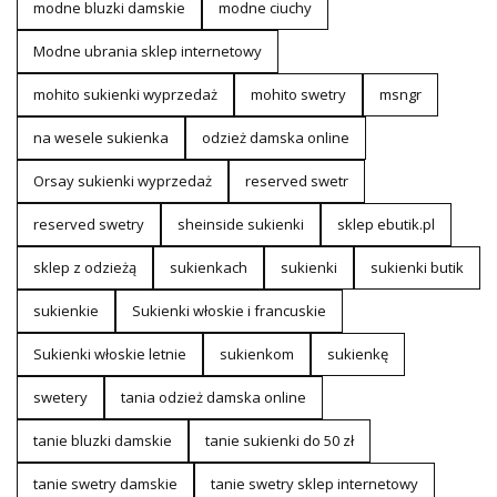
modne bluzki damskie
modne ciuchy
Modne ubrania sklep internetowy
mohito sukienki wyprzedaż
mohito swetry
msngr
na wesele sukienka
odzież damska online
Orsay sukienki wyprzedaż
reserved swetr
reserved swetry
sheinside sukienki
sklep ebutik.pl
sklep z odzieżą
sukienkach
sukienki
sukienki butik
sukienkie
Sukienki włoskie i francuskie
Sukienki włoskie letnie
sukienkom
sukienkę
swetery
tania odzież damska online
tanie bluzki damskie
tanie sukienki do 50 zł
tanie swetry damskie
tanie swetry sklep internetowy