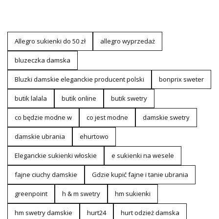
Allegro sukienki do 50 zł
allegro wyprzedaż
bluzeczka damska
Bluzki damskie eleganckie producent polski
bonprix sweter
butik lalala
butik online
butik swetry
co będzie modne w
co jest modne
damskie swetry
damskie ubrania
ehurtowo
Eleganckie sukienki włoskie
e sukienki na wesele
fajne ciuchy damskie
Gdzie kupić fajne i tanie ubrania
greenpoint
h & m swetry
hm sukienki
hm swetry damskie
hurt24
hurt odzież damska